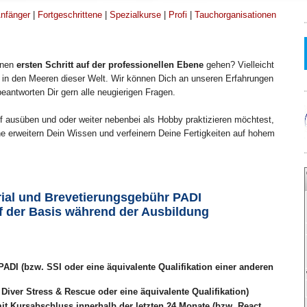
nfänger
|
Fortgeschrittene
|
Spezialkurse
|
Profi
|
Tauchorganisationen
inen
ersten Schritt auf der professionellen Ebene
gehen? Vielleicht
in den Meeren dieser Welt. Wir können Dich an unseren Erfahrungen
antworten Dir gern alle neugierigen Fragen.
f ausüben und oder weiter nebenbei als Hobby praktizieren möchtest,
e erweitern Dein Wissen und verfeinern Deine Fertigkeiten auf hohem
rial und Brevetierungsgebühr PADI
uf der Basis während der Ausbildung
ADI (bzw. SSI oder eine äquivalente Qualifikation einer anderen
Diver Stress & Rescue oder eine äquivalente Qualifikation)
it Kursabschluss innerhalb der letzten 24 Monate (
bzw. React