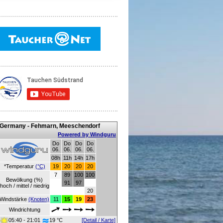
Germany - Fehmarn, Meeschendorf
Powered by Windguru
Do
Do
Do
Do
06.
06.
06.
06.
08h
11h
14h
17h
*Temperatur
(°C)
19
20
20
20
7
89
100
100
Bewölkung (%)
91
97
hoch / mittel / niedrig
20
Windstärke
(Knoten)
11
15
19
23
Windrichtung
05:40 - 21:01
19 °C
[Detail / Karte]