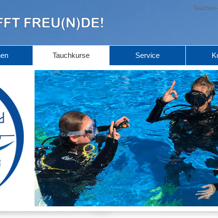
Tauchen-
hen
Tauchkurse
Service
K