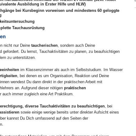
ivalente Ausbildung in Erster Hilfe und HLW)
chgänge bei Kursbeginn vorweisen und mindestens 60 geloggte
g
hkeitsuntersuchung
mplette Tauchausrüstung
hen
n nicht nur Deine
taucherischen
, sondern auch Deine
d gefordert. Du lernst, Tauchaktivitäten zu planen, zu beaufsichtigen
lern zu unterstützen.
eeinheiten
im Klassenzimmer als auch im Selbststudium. Im Wasser
tigkeiten
, bei denen es um Organisation, Reaktion und Deine
nnen wendest Du dann direkt in der praktischen Arbeit mit
hlehrers an. Aufgrund dieser nötigen
praktischen
er auch immer zugleich eine Art Praktikum.
erechtigung, diverse Tauchaktivitäten zu beaufsichtigen
, bei
ssistieren
sowie einige wenige bereits unter direkter Aufsicht eines
über kannst Du Dich umfassend auf den Seiten der
n.