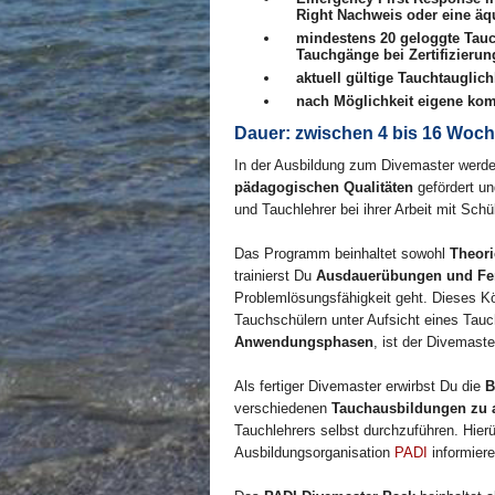
Right Nachweis oder eine äqu
mindestens 20 geloggte Tau
Tauchgänge bei Zertifizierun
aktuell gültige Tauchtauglic
nach Möglichkeit eigene ko
Dauer: zwischen 4 bis 16 Woc
In der Ausbildung zum Divemaster werde
pädagogischen Qualitäten
gefördert un
und Tauchlehrer bei ihrer Arbeit mit Schü
Das Programm beinhaltet sowohl
Theori
trainierst Du
Ausdauerübungen und Fer
Problemlösungsfähigkeit geht. Dieses Kö
Tauchschülern unter Aufsicht eines Tauc
Anwendungsphasen
, ist der Divemast
Als fertiger Divemaster erwirbst Du die
B
verschiedenen
Tauchausbildungen zu a
Tauchlehrers selbst durchzuführen. Hier
Ausbildungsorganisation
PADI
informiere