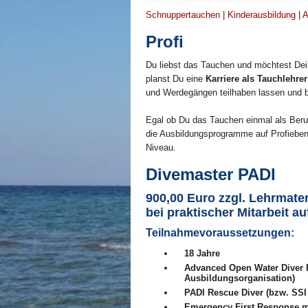
Schnuppertauchen
|
Kinderausbildung
|
A
Profi
527efb333
Du liebst das Tauchen und möchtest De
planst Du eine
Karriere als Tauchlehrer
und Werdegängen teilhaben lassen und be
Egal ob Du das Tauchen einmal als Beru
die Ausbildungsprogramme auf Profieben
Niveau.
Divemaster PADI
900,00 Euro zzgl. Lehrmate
bei praktischer Mitarbeit a
Teilnahmevoraussetzungen:
18 Jahre
Advanced Open Water Diver P
Ausbildungsorganisation)
PADI Rescue Diver (bzw. SSI 
Emergency First Response
m